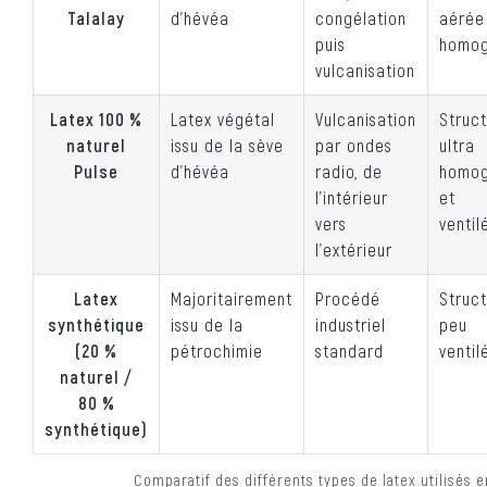
Talalay
d’hévéa
congélation
aérée
puis
homo
vulcanisation
Latex 100 %
Latex végétal
Vulcanisation
Struc
naturel
issu de la sève
par ondes
ultra
Pulse
d’hévéa
radio, de
homo
l’intérieur
et
vers
ventil
l’extérieur
Latex
Majoritairement
Procédé
Struc
synthétique
issu de la
industriel
peu
(20 %
pétrochimie
standard
ventil
naturel /
80 %
synthétique)
Comparatif des différents types de latex utilisés en