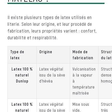
Il existe plusieurs types de latex utilisés en
literie. Selon leur origine, et leur procédé de
fabrication, leurs propriétés varient : confort,
durabilité et respirabilité.
Type de
Origine
Mode de
Struc
latex
fabrication
du la
Latex 100 %
Latex végétal
Vulcanisation
Struc
naturel
issu de la sève
à la vapeur
dense
Dunlop
d’hévéa
à
homo
température
maîtrisée
Latex 100 %
Latex végétal
Mise sous
Struc
naturel
issu de la sève
vide,
très