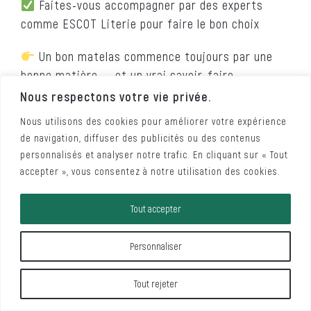
Faites-vous accompagner par des experts
comme ESCOT Literie pour faire le bon choix
Un bon matelas commence toujours par une
bonne matière …. et un vrai savoir-faire
Nous respectons votre vie privée.
Nous utilisons des cookies pour améliorer votre expérience
EXEMPLE D'UN BON MATELAS !!!
de navigation, diffuser des publicités ou des contenus
personnalisés et analyser notre trafic. En cliquant sur « Tout
accepter », vous consentez à notre utilisation des cookies.
LES LABELS À
Tout accepter
RECHERCHER POUR UN
Personnaliser
MATELAS EN LATEX
Tout rejeter
NATUREL EN TOUTE